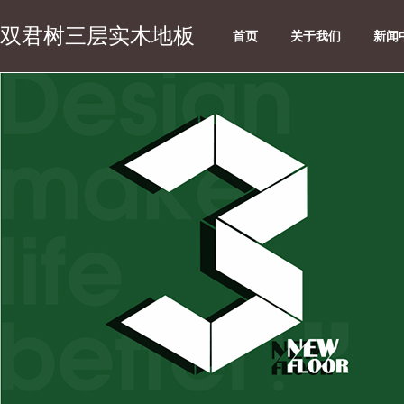
双君树三层实木地板
首页
关于我们
新闻